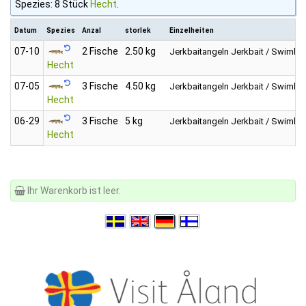
Spezies: 8 Stück
Hecht
.
Datum
Spezies
Anzal
storlek
Einzelheiten
07‑10
2 Fische
2.50 kg
Jerkbaitangeln
Jerkbait / Swimbai
Hecht
07‑05
3 Fische
4.50 kg
Jerkbaitangeln
Jerkbait / Swimbai
Hecht
06‑29
3 Fische
5 kg
Jerkbaitangeln
Jerkbait / Swimbai
Hecht
Ihr Warenkorb ist leer.